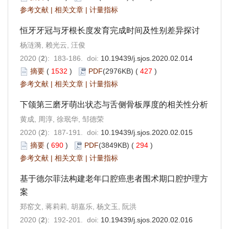
参考文献
|
相关文章
|
计量指标
恒牙牙冠与牙根长度发育完成时间及性别差异探讨
杨涟漪, 赖光云, 汪俊
2020 (
2
): 183-186. doi:
10.19439/j.sjos.2020.02.014
摘要
(
1532
)
PDF
(2976KB) (
427
)
参考文献
|
相关文章
|
计量指标
下颌第三磨牙萌出状态与舌侧骨板厚度的相关性分析
黄成, 周淳, 徐珉华, 邹德荣
2020 (
2
): 187-191. doi:
10.19439/j.sjos.2020.02.015
摘要
(
690
)
PDF
(3849KB) (
294
)
参考文献
|
相关文章
|
计量指标
基于德尔菲法构建老年口腔癌患者围术期口腔护理方
案
郑窑文, 蒋莉莉, 胡嘉乐, 杨文玉, 阮洪
2020 (
2
): 192-201. doi:
10.19439/j.sjos.2020.02.016