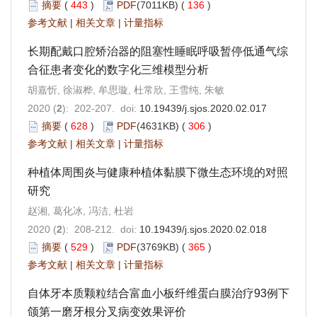
摘要
(
443
)
PDF
(7011KB) (
136
)
参考文献
|
相关文章
|
计量指标
长期配戴口腔矫治器的阻塞性睡眠呼吸暂停低通气综
合征患者变化的数字化三维模型分析
胡嘉忻, 徐淑桦, 牟思璇, 杜常欣, 王雪纯, 朱敏
2020 (
2
): 202-207. doi:
10.19439/j.sjos.2020.02.017
摘要
(
628
)
PDF
(4631KB) (
306
)
参考文献
|
相关文章
|
计量指标
种植体周围炎与健康种植体黏膜下微生态环境的对照
研究
赵湘, 葛化冰, 冯洁, 杜岩
2020 (
2
): 208-212. doi:
10.19439/j.sjos.2020.02.018
摘要
(
529
)
PDF
(3769KB) (
365
)
参考文献
|
相关文章
|
计量指标
自体牙本质颗粒结合富血小板纤维蛋白膜治疗93例下
颌第一磨牙根分叉病变效果评价