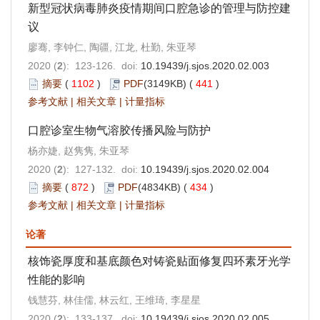
新型冠状病毒肺炎疫情期间口腔急诊的管理与防控建
议
廖骞, 李钟仁, 陶疆, 江龙, 杜勤, 朱亚琴
2020 (
2
): 123-126. doi:
10.19439/j.sjos.2020.02.003
摘要
(
1102
)
PDF
(3149KB) (
441
)
参考文献
|
相关文章
|
计量指标
口腔诊室生物气溶胶传播风险与防护
杨亦婕, 赵隽隽, 朱亚琴
2020 (
2
): 127-132. doi:
10.19439/j.sjos.2020.02.004
摘要
(
872
)
PDF
(4834KB) (
434
)
参考文献
|
相关文章
|
计量指标
论著
核饰瓷厚度和基底颜色对铸瓷贴面修复四环素牙光学
性能的影响
钱慧芬, 林佳儒, 林云红, 王维琦, 李星星
2020 (
2
): 133-137. doi:
10.19439/j.sjos.2020.02.005