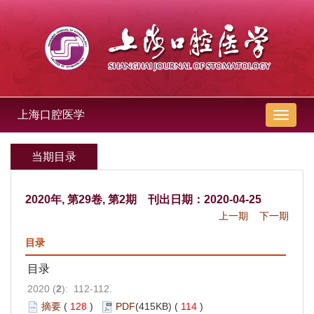
上海口腔医学
导
航
切
当期目录
换
2020年, 第29卷, 第2期 刊出日期：2020-04-25
上一期
下一期
目录
目录
2020 (
2
): 112-112.
摘要
(
128
)
PDF
(415KB) (
114
)