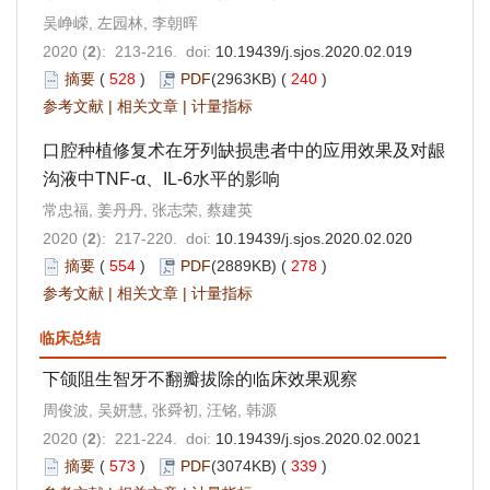
吴峥嵘, 左园林, 李朝晖
2020 (
2
): 213-216. doi:
10.19439/j.sjos.2020.02.019
摘要
(
528
)
PDF
(2963KB) (
240
)
参考文献
|
相关文章
|
计量指标
口腔种植修复术在牙列缺损患者中的应用效果及对龈
沟液中TNF-α、IL-6水平的影响
常忠福, 姜丹丹, 张志荣, 蔡建英
2020 (
2
): 217-220. doi:
10.19439/j.sjos.2020.02.020
摘要
(
554
)
PDF
(2889KB) (
278
)
参考文献
|
相关文章
|
计量指标
临床总结
下颌阻生智牙不翻瓣拔除的临床效果观察
周俊波, 吴妍慧, 张舜初, 汪铭, 韩源
2020 (
2
): 221-224. doi:
10.19439/j.sjos.2020.02.0021
摘要
(
573
)
PDF
(3074KB) (
339
)