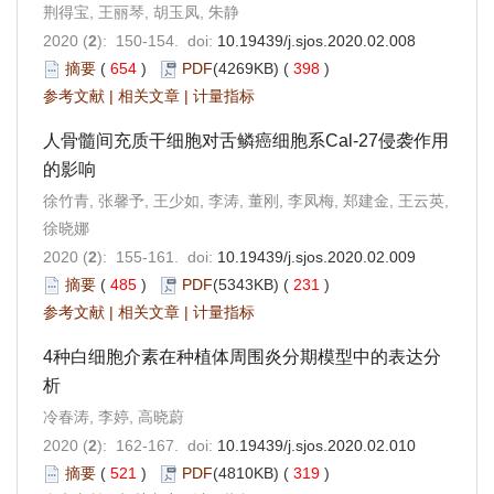
荆得宝, 王丽琴, 胡玉凤, 朱静
2020 (
2
): 150-154. doi:
10.19439/j.sjos.2020.02.008
摘要
(
654
)
PDF
(4269KB) (
398
)
参考文献
|
相关文章
|
计量指标
人骨髓间充质干细胞对舌鳞癌细胞系Cal-27侵袭作用
的影响
徐竹青, 张馨予, 王少如, 李涛, 董刚, 李凤梅, 郑建金, 王云英,
徐晓娜
2020 (
2
): 155-161. doi:
10.19439/j.sjos.2020.02.009
摘要
(
485
)
PDF
(5343KB) (
231
)
参考文献
|
相关文章
|
计量指标
4种白细胞介素在种植体周围炎分期模型中的表达分
析
冷春涛, 李婷, 高晓蔚
2020 (
2
): 162-167. doi:
10.19439/j.sjos.2020.02.010
摘要
(
521
)
PDF
(4810KB) (
319
)