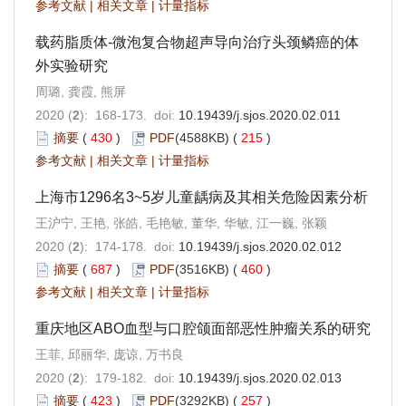
参考文献
|
相关文章
|
计量指标
载药脂质体-微泡复合物超声导向治疗头颈鳞癌的体
外实验研究
周璐, 龚霞, 熊屏
2020 (
2
): 168-173. doi:
10.19439/j.sjos.2020.02.011
摘要
(
430
)
PDF
(4588KB) (
215
)
参考文献
|
相关文章
|
计量指标
上海市1296名3~5岁儿童龋病及其相关危险因素分析
王沪宁, 王艳, 张皓, 毛艳敏, 董华, 华敏, 江一巍, 张颖
2020 (
2
): 174-178. doi:
10.19439/j.sjos.2020.02.012
摘要
(
687
)
PDF
(3516KB) (
460
)
参考文献
|
相关文章
|
计量指标
重庆地区ABO血型与口腔颌面部恶性肿瘤关系的研究
王菲, 邱丽华, 庞谅, 万书良
2020 (
2
): 179-182. doi:
10.19439/j.sjos.2020.02.013
摘要
(
423
)
PDF
(3292KB) (
257
)