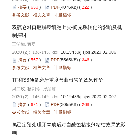
摘要
(
650
)
PDF
(4076KB) (
222
)
参考文献
|
相关文章
|
计量指标
双硫仑对口腔鳞癌细胞上皮-间充质转化的影响及机
制探讨
王学梅, 蒋勇
2020 (
2
): 138-145. doi:
10.19439/j.sjos.2020.02.006
摘要
(
567
)
PDF
(5565KB) (
346
)
参考文献
|
相关文章
|
计量指标
TF和S3预备磨牙重度弯曲根管的效果评价
冯二玫, 杨剑珍, 张彦霞
2020 (
2
): 146-149. doi:
10.19439/j.sjos.2020.02.007
摘要
(
671
)
PDF
(3055KB) (
268
)
参考文献
|
相关文章
|
计量指标
氯己定预处理牙本质后对自酸蚀粘接剂粘结效果的影
响