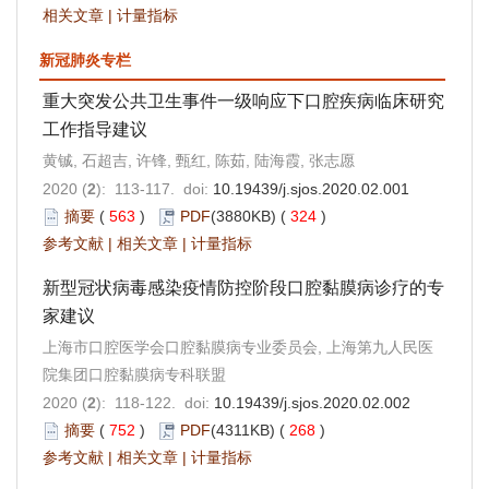
相关文章
|
计量指标
新冠肺炎专栏
重大突发公共卫生事件一级响应下口腔疾病临床研究
工作指导建议
黄铖, 石超吉, 许锋, 甄红, 陈茹, 陆海霞, 张志愿
2020 (
2
): 113-117. doi:
10.19439/j.sjos.2020.02.001
摘要
(
563
)
PDF
(3880KB) (
324
)
参考文献
|
相关文章
|
计量指标
新型冠状病毒感染疫情防控阶段口腔黏膜病诊疗的专
家建议
上海市口腔医学会口腔黏膜病专业委员会, 上海第九人民医
院集团口腔黏膜病专科联盟
2020 (
2
): 118-122. doi:
10.19439/j.sjos.2020.02.002
摘要
(
752
)
PDF
(4311KB) (
268
)
参考文献
|
相关文章
|
计量指标