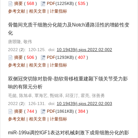
摘要
(
568
)
PDF
(1225KB) (
535
)
参考文献
|
相关文章
|
计量指标
骨髓间充质干细胞分化能力及Notch通路活性的增龄性变
化
唐曌隆, 敬伟
2022 (
2
): 120-125. doi:
10.19439/j.sjos.2022.02.002
摘要
(
506
)
PDF
(1293KB) (
407
)
参考文献
|
相关文章
|
计量指标
双侧冠突切除对肋骨-肋软骨移植重建颞下颌关节受力影
响的有限元分析
毛懿, 陈旭卓, 覃海艺, 甄锦泽, 邱亚汀, 霍亮, 张善勇
2022 (
2
): 126-131. doi:
10.19439/j.sjos.2022.02.003
摘要
(
744
)
PDF
(1861KB) (
384
)
参考文献
|
相关文章
|
计量指标
miR-199a调控IGF1表达对机械刺激下成骨细胞分化的影