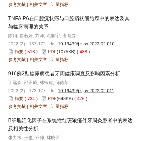
参考文献
|
相关文章
|
计量指标
TNFAIP6在口腔疣状癌与口腔鳞状细胞癌中的表达及其
与临床病理的关系
陈娟, 曹若妍, 刘洋, 洪鹏宇, 唐瞻贵
2022 (
2
): 167-172. doi:
10.19439/j.sjos.2022.02.010
摘要
(
516
)
PDF
(1075KB) (
438
)
参考文献
|
相关文章
|
计量指标
916例2型糖尿病患者牙周健康调查及影响因素分析
丁远森, 邵正威, 林宗建, 邹德荣
2022 (
2
): 173-177. doi:
10.19439/j.sjos.2022.02.011
摘要
(
734
)
PDF
(648KB) (
476
)
参考文献
|
相关文章
|
计量指标
B细胞活化因子在系统性红斑狼疮伴牙周炎患者中的表达
及相关性分析
张力木, 王也, 齐帅, 林晓萍