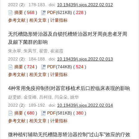
2022 (
2
): 178-183. doi:
10.19439/j.sjos.2022.02.012
摘要
(
568
)
PDF
(621KB) (
228
)
参考文献
|
相关文章
|
计量指标
无托槽隐形矫治器及自锁托槽矫治器对牙周炎患者牙周
及龈下菌群的影响
朱永翠, 朱凤节, 翟蕾, 崔淑霞
2022 (
2
): 184-188. doi:
10.19439/j.sjos.2022.02.013
摘要
(
724
)
PDF
(744KB) (
524
)
参考文献
|
相关文章
|
计量指标
4种常用免疫抑制剂对器官移植术后口腔临床表现的影响
赵雯娇, 金亚峰, 吕柯佳, 闫朵朵, 姚华
2022 (
2
): 189-192. doi:
10.19439/j.sjos.2022.02.014
摘要
(
680
)
PDF
(581KB) (
380
)
参考文献
|
相关文章
|
计量指标
微种植钉辅助无托槽隐形矫治器控制“过山车”效应的疗效