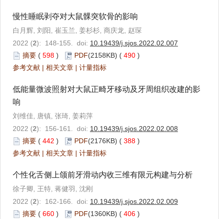
慢性睡眠剥夺对大鼠髁突软骨的影响
白月辉, 刘阳, 崔玉兰, 姜杉杉, 商庆龙, 赵琛
2022 (
2
): 148-155. doi:
10.19439/j.sjos.2022.02.007
摘要
(
598
)
PDF
(2158KB) (
490
)
参考文献
|
相关文章
|
计量指标
低能量微波照射对大鼠正畸牙移动及牙周组织改建的影
响
刘维佳, 唐镇, 张琦, 姜莉萍
2022 (
2
): 156-161. doi:
10.19439/j.sjos.2022.02.008
摘要
(
442
)
PDF
(2176KB) (
388
)
参考文献
|
相关文章
|
计量指标
个性化舌侧上颌前牙滑动内收三维有限元构建与分析
徐子卿, 王特, 蒋健羽, 沈刚
2022 (
2
): 162-166. doi:
10.19439/j.sjos.2022.02.009
摘要
(
660
)
PDF
(1360KB) (
406
)