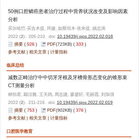
50例口腔鳞癌患者治疗过程中营养状况改变及影响因素
分析
买尔哈巴·买合木提, 拜婕, 如斯坦木·依米提, 姚志涛
2022 (
2
): 205-210. doi:
10.19439/j.sjos.2022.02.018
摘要
(
526
)
PDF
(723KB) (
333
)
参考文献
|
相关文章
|
计量指标
临床总结
减数正畸治疗中中切牙牙根及牙槽骨形态变化的锥形束
CT测量分析
林怡君, 鄢洁雅, 王天鸽, 周志捷, 廖盛轩, 毛丽霞, 刘加强
2022 (
2
): 211-216. doi:
10.19439/j.sjos.2022.02.019
摘要
(
753
)
PDF
(902KB) (
376
)
参考文献
|
相关文章
|
计量指标
口腔医学教育