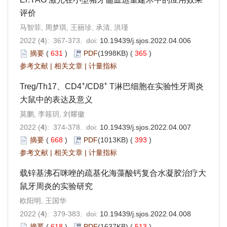
评价
马智菲, 周梦琪, 王丽珍, 承清, 洪瑾
2022 (
4
): 367-373. doi:
10.19439/j.sjos.2022.04.006
摘要
(
631
)
PDF
(1998KB) (
365
)
参考文献
|
相关文章
|
计量指标
+
+
Treg/Th17、CD4
/CD8
T淋巴细胞在实验性牙周炎
大鼠中的表达及意义
莫鹏, 李筱玥, 刘耀徽
2022 (
4
): 374-378. doi:
10.19439/j.sjos.2022.04.007
摘要
(
668
)
PDF
(1013KB) (
393
)
参考文献
|
相关文章
|
计量指标
载锌基沸石咪唑的疏基化海藻酸钙复合水凝胶治疗大
鼠牙周炎的实验研究
欧阳明, 王国华
2022 (
4
): 379-383. doi:
10.19439/j.sjos.2022.04.008
摘要
(
618
)
PDF
(1637KB) (
513
)