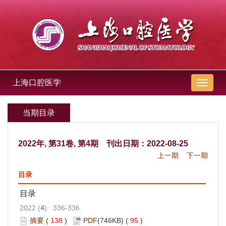
上海口腔医学
导
航
切
当期目录
换
2022年, 第31卷, 第4期 刊出日期：2022-08-25
上一期
下一期
目录
目录
2022 (
4
): 336-336.
摘要
(
138
)
PDF
(746KB) (
95
)