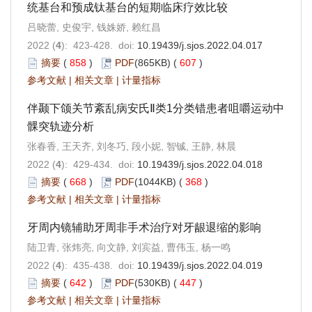
统基台和预成钛基台的短期临床疗效比较
吕晓蕾, 史俊宇, 钱姝娇, 赖红昌
2022 (
4
): 423-428. doi:
10.19439/j.sjos.2022.04.017
摘要
(
858
)
PDF
(865KB) (
607
)
参考文献
|
相关文章
|
计量指标
伴颞下颌关节紊乱病安氏Ⅱ类1分类错患者咀嚼运动中
髁突轨迹分析
张春香, 王天齐, 刘冬巧, 段小妮, 智铖, 王静, 林晨
2022 (
4
): 429-434. doi:
10.19439/j.sjos.2022.04.018
摘要
(
668
)
PDF
(1044KB) (
368
)
参考文献
|
相关文章
|
计量指标
牙周内镜辅助牙周非手术治疗对牙龈退缩的影响
陆卫青, 张炜亮, 向文静, 刘宾益, 曹伟玉, 杨一鸣
2022 (
4
): 435-438. doi:
10.19439/j.sjos.2022.04.019
摘要
(
642
)
PDF
(530KB) (
447
)
参考文献
|
相关文章
|
计量指标