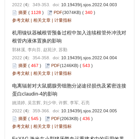
2022 (
4
): 349-353. doi:
10.19439/j.sjos.2022.04.003
摘要
(
1128
)
PDF
(3074KB) (
340
)
参考文献
|
相关文章
|
计量指标
机用镍钛器械根管预备过程中加入连续根管外冲洗对
根管内液体置换的影响
郭林溪, 李向芬, 赵苑汐, 苏勤
2022 (
4
): 354-358. doi:
10.19439/j.sjos.2022.04.004
摘要
(
467
)
PDF
(1246KB) (
543
)
参考文献
|
相关文章
|
计量指标
电离辐射对大鼠腮腺旁细胞分泌途径损伤及紧密连接
蛋白claudin-4的影响
姚清婷, 吴言辉, 刘少华, 许辉, 李军, 石亮
2022 (
4
): 359-366. doi:
10.19439/j.sjos.2022.04.005
摘要
(
545
)
PDF
(2063KB) (
436
)
参考文献
|
相关文章
|
计量指标
Er:YAG 激光在小型猪牙髓血运重建术中的应用效果