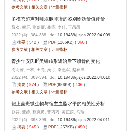
参考文献
|
相关文章
|
计量指标
多模态超声对唾液腺肿瘤的鉴别诊断价值评价
吕欢, 熊屏, 张蔚蒨, 龚霞, 李佳, 丁昂昂
2022 (
4
): 384-388. doi:
10.19439/j.sjos.2022.04.009
摘要
(
542
)
PDF
(1166KB) (
360
)
参考文献
|
相关文章
|
计量指标
2
青少年安氏Ⅱ
类错畸形矫治后下颌骨的变化
周明智, 王林, 王亮, 吴可, 秦燕军, 赵春洋
2022 (
4
): 389-394. doi:
10.19439/j.sjos.2022.04.010
摘要
(
974
)
PDF
(886KB) (
436
)
参考文献
|
相关文章
|
计量指标
龈上菌斑微生物与宿主血脂水平的相关性分析
赵芬, 董婷, 苑克勇, 晋巧巧, 黄正蔚, 马瑞
2022 (
4
): 395-399. doi:
10.19439/j.sjos.2022.04.011
摘要
(
545
)
PDF
(1257KB) (
450
)