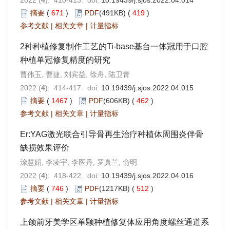
摘要
(
671
)
PDF
(491KB) (
419
)
参考文献
|
相关文章
|
计量指标
2种种植修复制作工艺的Ti-base基台一体冠用于口腔
种植单冠修复精度的研究
曹伟玉, 曹捷, 刘宾益, 徐舟, 陆卫青
2022 (
4
): 414-417. doi:
10.19439/j.sjos.2022.04.015
摘要
(
1467
)
PDF
(606KB) (
462
)
参考文献
|
相关文章
|
计量指标
Er:YAG激光联合引导骨再生治疗种植体周围炎伴骨
缺损效果评价
涂慧娟, 李凌宇, 李医丹, 罗真兰, 俞明
2022 (
4
): 418-422. doi:
10.19439/j.sjos.2022.04.016
摘要
(
746
)
PDF
(1217KB) (
512
)
参考文献
|
相关文章
|
计量指标
上颌前牙美学区单颗种植修复体应用角度螺丝通道系