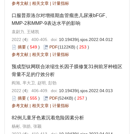
参考文献
|
相关文章
|
计量指标
口服普萘洛尔对增殖期血管瘤患儿尿液bFGF、
MMP-2和MMP-9表达水平的影响
袁尉力, 王绪凯
2022 (
4
): 400-405. doi:
10.19439/j.sjos.2022.04.012
摘要
(
549
)
PDF
(1122KB) (
253
)
参考文献
|
相关文章
|
计量指标
预成型钛网联合浓缩生长因子膜修复31例前牙种植区
骨量不足的疗效分析
阎旭, 芈大卫, 赵明, 彭勃
2022 (
4
): 406-409. doi:
10.19439/j.sjos.2022.04.013
摘要
(
555
)
PDF
(524KB) (
257
)
参考文献
|
相关文章
|
计量指标
82例儿童牙色素沉着危险因素分析
杨彬, 张皓, 张颖
2022 (
4
): 410-413. doi:
10.19439/j.sjos.2022.04.014