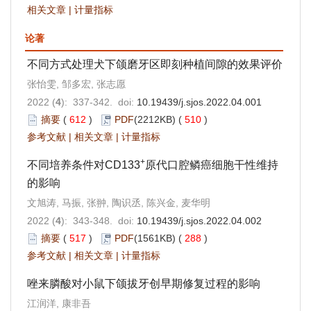
相关文章
|
计量指标
论著
不同方式处理犬下颌磨牙区即刻种植间隙的效果评价
张怡雯, 邹多宏, 张志愿
2022 (
4
): 337-342. doi:
10.19439/j.sjos.2022.04.001
摘要
(
612
)
PDF
(2212KB) (
510
)
参考文献
|
相关文章
|
计量指标
+
不同培养条件对CD133
原代口腔鳞癌细胞干性维持
的影响
文旭涛, 马振, 张翀, 陶识丞, 陈兴金, 麦华明
2022 (
4
): 343-348. doi:
10.19439/j.sjos.2022.04.002
摘要
(
517
)
PDF
(1561KB) (
288
)
参考文献
|
相关文章
|
计量指标
唑来膦酸对小鼠下颌拔牙创早期修复过程的影响
江润洋, 康非吾