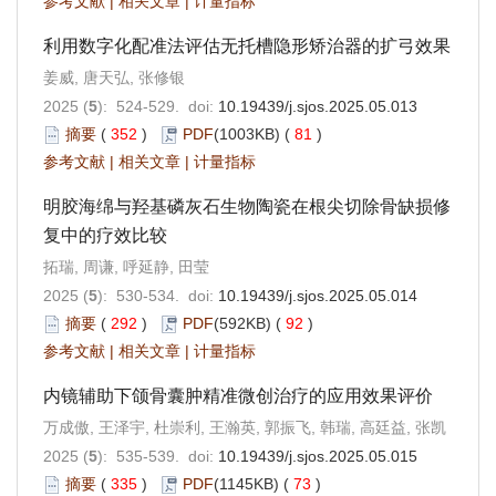
参考文献
|
相关文章
|
计量指标
利用数字化配准法评估无托槽隐形矫治器的扩弓效果
姜威, 唐天弘, 张修银
2025 (
5
): 524-529. doi:
10.19439/j.sjos.2025.05.013
摘要
(
352
)
PDF
(1003KB) (
81
)
参考文献
|
相关文章
|
计量指标
明胶海绵与羟基磷灰石生物陶瓷在根尖切除骨缺损修
复中的疗效比较
拓瑞, 周谦, 呼延静, 田莹
2025 (
5
): 530-534. doi:
10.19439/j.sjos.2025.05.014
摘要
(
292
)
PDF
(592KB) (
92
)
参考文献
|
相关文章
|
计量指标
内镜辅助下颌骨囊肿精准微创治疗的应用效果评价
万成傲, 王泽宇, 杜崇利, 王瀚英, 郭振飞, 韩瑞, 高廷益, 张凯
2025 (
5
): 535-539. doi:
10.19439/j.sjos.2025.05.015
摘要
(
335
)
PDF
(1145KB) (
73
)