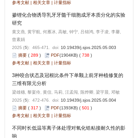
参考文献
|
相关文章
|
计量指标
掺锂化合物诱导乳牙牙髓干细胞成牙本质分化的实验
研究
黄文燕, 黄宇航, 何雁冰, 高敏, 钟宁, 吕锦鸿, 李子凌, 李馨,
曾素娟
2025 (
5
): 465-471. doi:
10.19439/j.sjos.2025.05.003
摘要
(
289
)
PDF
(1904KB) (
738
)
参考文献
|
相关文章
|
计量指标
3种咬合状态及冠根比条件下单颗上前牙种植修复的
三维有限元分析
梁雄穗, 黎宴伶, 黄信, 马莉, 汪孟闯, 陈烨卿, 梁宇晨, 邓敏
2025 (
5
): 472-476. doi:
10.19439/j.sjos.2025.05.004
摘要
(
317
)
PDF
(1393KB) (
501
)
参考文献
|
相关文章
|
计量指标
不同时长低温等离子体处理对氧化锆粘接耐久性的影
响