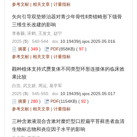
参考文献
|
相关文章
|
计量指标
矢向引导双垫矫治器对青少年骨性Ⅱ类错畸形下颌骨
三维生长改建的影响
李春颖, 宋鹤, 王发文, 赵宁
2025 (
5
): 540-544. doi:
10.19439/j.sjos.2025.05.016
摘要
(
349
)
PDF
(858KB) (
97
)
参考文献
|
相关文章
|
计量指标
颧种植体支持式赝复体不同类型环形连接体的临床效
果比较
白浩, 武文妍, 周运, 葛学军
2025 (
5
): 545-550. doi:
10.19439/j.sjos.2025.05.017
摘要
(
280
)
PDF
(1154KB) (
92
)
参考文献
|
相关文章
|
计量指标
三种含漱液混合含漱对糜烂型口腔扁平苔藓患者血清
生物标志物和炎症因子水平的影响