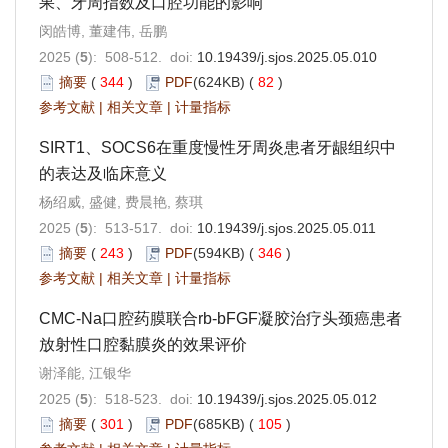
果、牙周指数及口腔功能的影响
闵皓博, 董建伟, 岳鹏
2025 (
5
): 508-512. doi:
10.19439/j.sjos.2025.05.010
摘要
(
344
)
PDF
(624KB) (
82
)
参考文献
|
相关文章
|
计量指标
SIRT1、SOCS6在重度慢性牙周炎患者牙龈组织中
的表达及临床意义
杨绍威, 盛健, 费晨艳, 蔡琪
2025 (
5
): 513-517. doi:
10.19439/j.sjos.2025.05.011
摘要
(
243
)
PDF
(594KB) (
346
)
参考文献
|
相关文章
|
计量指标
CMC-Na口腔药膜联合rb-bFGF凝胶治疗头颈癌患者
放射性口腔黏膜炎的效果评价
谢泽能, 江银华
2025 (
5
): 518-523. doi:
10.19439/j.sjos.2025.05.012
摘要
(
301
)
PDF
(685KB) (
105
)