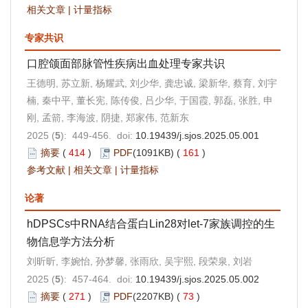
相关文章
|
计量指标
专家共识
口腔颌面部脉管性疾病出血处理专家共识
王德明, 苏立新, 杨耀武, 刘少华, 龚忠诚, 梁新华, 蔡育, 刘宇
楠, 秦中平, 董长宪, 陈传俊, 吕少华, 于国霞, 郭磊, 张胜, 申
刚, 孟箭, 李海波, 阴捷, 郑家伟, 范新东
2025 (
5
): 449-456. doi:
10.19439/j.sjos.2025.05.001
摘要
(
414
)
PDF
(1091KB) (
161
)
参考文献
|
相关文章
|
计量指标
论著
hDPSCs中RNA结合蛋白Lin28对let-7家族调控的生
物信息学方法分析
刘昕昕, 李婉怡, 孙梦馨, 张雨欣, 吴宇熙, 段荣泉, 刘岩
2025 (
5
): 457-464. doi:
10.19439/j.sjos.2025.05.002
摘要
(
271
)
PDF
(2207KB) (
73
)