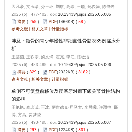
孟凡豪, 文玉珍, 孙玉环, 刘敏, 高瑞, 王聪, 鲍俊翰, 陈剑锋
2025 (
5
): 477-482. doi:
10.19439/j.sjos.2025.05.005
摘要
(
259
)
PDF
(1466KB) (
58
)
参考文献
|
相关文章
|
计量指标
涉及下颌骨的青少年慢性非细菌性骨髓炎35例临床分
析
王菡韶, 王轶雯, 魏文斌, 霍亮, 李江, 陈敏洁
2025 (
5
): 483-489. doi:
10.19439/j.sjos.2025.05.006
摘要
(
329
)
PDF
(2022KB) (
3182
)
参考文献
|
相关文章
|
计量指标
单侧不可复盘前移位及夜磨牙对颞下颌关节骨性结构
的影响
王艳艳, 龚忠诚, 王冰, 萨肯德克·居马太, 李晨曦, 许颖捷, 邵
博, 方昌, 贾梦莹
2025 (
5
): 490-495. doi:
10.19439/j.sjos.2025.05.007
摘要
(
297
)
PDF
(1224KB) (
361
)