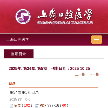
上海口腔医学
导
航
切
当期目录
换
2025年, 第34卷, 第5期 刊出日期：2025-10-25
上一期
下一期
目录
第34卷第5期目录
2025 (
5
): 0-0.
摘要
(
102
)
PDF
(777KB) (
60
)