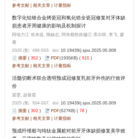
参考文献
|
相关文章
|
计量指标
数字化钴铬合金烤瓷冠和氧化锆全瓷冠修复对牙体缺
损患者牙周健康的影响及机制探讨
阿地力江·依米提, 隋妹志, 阿布都热依穆江·库尔班, 李飞, 廖
骞
2025 (
5
): 496-503. doi:
10.19439/j.sjos.2025.05.008
摘要
(
352
)
PDF
(1935KB) (
915
)
参考文献
|
相关文章
|
计量指标
活髓切断术联合透明预成冠修复乳前牙外伤的疗效评
价
梁雯, 赵俊霞
2025 (
5
): 504-507. doi:
10.19439/j.sjos.2025.05.009
摘要
(
302
)
PDF
(527KB) (
78
)
参考文献
|
相关文章
|
计量指标
预成纤维桩与纯钛金属桩对前牙牙体缺损修复美学效