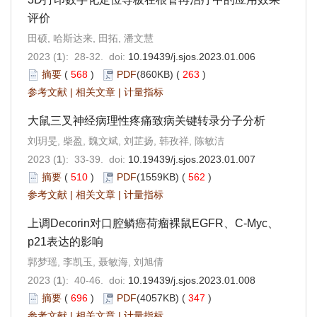
评价
田硕, 哈斯达来, 田拓, 潘文慧
2023 (
1
): 28-32. doi:
10.19439/j.sjos.2023.01.006
摘要
(
568
)
PDF
(860KB) (
263
)
参考文献
|
相关文章
|
计量指标
大鼠三叉神经病理性疼痛致病关键转录分子分析
刘玥旻, 柴盈, 魏文斌, 刘芷扬, 韩孜祥, 陈敏洁
2023 (
1
): 33-39. doi:
10.19439/j.sjos.2023.01.007
摘要
(
510
)
PDF
(1559KB) (
562
)
参考文献
|
相关文章
|
计量指标
上调Decorin对口腔鳞癌荷瘤裸鼠EGFR、C-Myc、
p21表达的影响
郭梦瑶, 李凯玉, 聂敏海, 刘旭倩
2023 (
1
): 40-46. doi:
10.19439/j.sjos.2023.01.008
摘要
(
696
)
PDF
(4057KB) (
347
)
参考文献
|
相关文章
|
计量指标