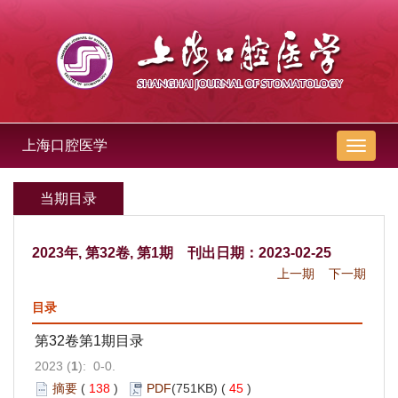
上海口腔医学
导
航
切
当期目录
换
2023年, 第32卷, 第1期 刊出日期：2023-02-25
上一期
下一期
目录
第32卷第1期目录
2023 (
1
): 0-0.
摘要
(
138
)
PDF
(751KB) (
45
)