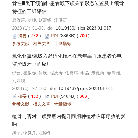
骨性Ⅲ类下颌偏斜患者颞下颌关节形态位置及上颌骨
特征的三维评估
唐汝萍, 刘帅, 赵震锦, 汪俊妍
2023 (
1
): 91-96. doi:
10.19439/j.sjos.2023.01.017
摘要
(
772
)
PDF
(886KB) (
700
)
参考文献
|
相关文章
|
计量指标
氧化亚氮/氧吸入舒适化技术在老年高血压患者心电
监护拔牙中的应用
邵云, 崔啟春, 何欢, 程庆涛, 任嘉玮, 李晶, 朱微燕, 姜慕雅,
刘嘉靓
2023 (
1
): 97-100. doi:
10.19439/j.sjos.2023.01.018
摘要
(
433
)
PDF
(540KB) (
363
)
参考文献
|
相关文章
|
计量指标
植骨与否对上颌窦底内提升同期种植术临床疗效的影
响
胡宁, 李凤丹, 江银华