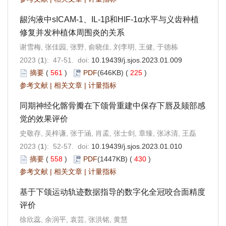
龈沟液中sICAM-1、IL-1β和HIF-1α水平与义齿种植
修复并发种植体周围炎的关系
谢雪梅, 张佳园, 张野, 俞晓佳, 刘李明, 王健, 于德栋
2023 (
1
): 47-51. doi:
10.19439/j.sjos.2023.01.009
摘要
(
561
)
PDF
(646KB) (
225
)
参考文献
|
相关文章
|
计量指标
同期神经化髂骨瓣在下颌骨重建中保存下唇及颏部感
觉的效果评价
史敬存, 吴梓谦, 张于涵, 肖孟, 张士剑, 章臻, 张冰清, 王磊
2023 (
1
): 52-57. doi:
10.19439/j.sjos.2023.01.010
摘要
(
558
)
PDF
(1447KB) (
430
)
参考文献
|
相关文章
|
计量指标
基于下颌运动轨迹数据指导的数字化全冠咬合面精度
评价
徐欣蕊, 余润平, 袁芸, 张洪铭, 黄慧