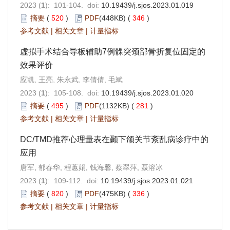
2023 (
1
): 101-104. doi:
10.19439/j.sjos.2023.01.019
摘要
(
520
)
PDF
(448KB) (
346
)
参考文献
|
相关文章
|
计量指标
虚拟手术结合导板辅助7例髁突颈部骨折复位固定的
效果评价
应凯, 王亮, 朱永武, 李倩倩, 毛斌
2023 (
1
): 105-108. doi:
10.19439/j.sjos.2023.01.020
摘要
(
495
)
PDF
(1132KB) (
281
)
参考文献
|
相关文章
|
计量指标
DC/TMD推荐心理量表在颞下颌关节紊乱病诊疗中的
应用
唐军, 郁春华, 程蕙娟, 钱海馨, 蔡翠萍, 聂溶冰
2023 (
1
): 109-112. doi:
10.19439/j.sjos.2023.01.021
摘要
(
820
)
PDF
(475KB) (
336
)
参考文献
|
相关文章
|
计量指标