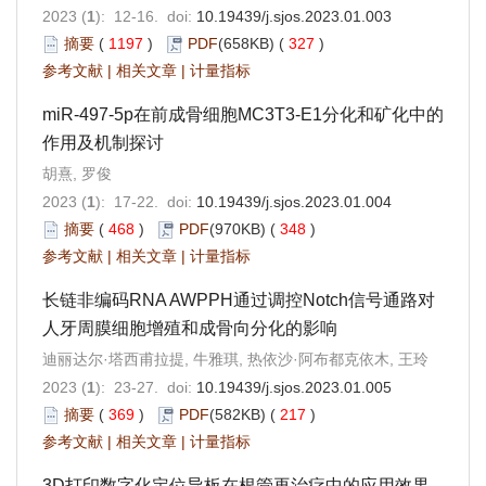
2023 (
1
): 12-16. doi:
10.19439/j.sjos.2023.01.003
摘要
(
1197
)
PDF
(658KB) (
327
)
参考文献
|
相关文章
|
计量指标
miR-497-5p在前成骨细胞MC3T3-E1分化和矿化中的
作用及机制探讨
胡熹, 罗俊
2023 (
1
): 17-22. doi:
10.19439/j.sjos.2023.01.004
摘要
(
468
)
PDF
(970KB) (
348
)
参考文献
|
相关文章
|
计量指标
长链非编码RNA AWPPH通过调控Notch信号通路对
人牙周膜细胞增殖和成骨向分化的影响
迪丽达尔·塔西甫拉提, 牛雅琪, 热依沙·阿布都克依木, 王玲
2023 (
1
): 23-27. doi:
10.19439/j.sjos.2023.01.005
摘要
(
369
)
PDF
(582KB) (
217
)
参考文献
|
相关文章
|
计量指标
3D打印数字化定位导板在根管再治疗中的应用效果