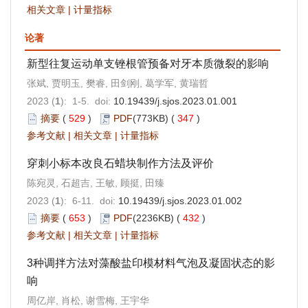
相关文章
|
计量指标
论著
新型往复运动单支锉根管预备对牙本质微裂的影响
张斌, 贾明玉, 樊睿, 田剑刚, 葛学军, 黄瑞哲
2023 (
1
): 1-5. doi:
10.19439/j.sjos.2023.01.001
摘要
(
529
)
PDF
(773KB) (
347
)
参考文献
|
相关文章
|
计量指标
穿刺小标本改良石蜡块制作方法及评价
陈宛灵, 石超吉, 王敏, 顾挺, 田臻
2023 (
1
): 6-11. doi:
10.19439/j.sjos.2023.01.002
摘要
(
653
)
PDF
(2236KB) (
432
)
参考文献
|
相关文章
|
计量指标
3种调拌方法对藻酸盐印模材料气泡及凝固状态的影
响
周亿岸, 肖松, 谢雪梅, 王宇华