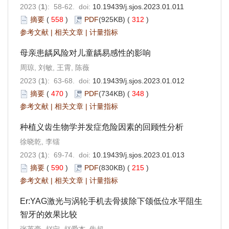
2023 (
1
): 58-62. doi:
10.19439/j.sjos.2023.01.011
摘要
(
558
)
PDF
(925KB) (
312
)
参考文献
|
相关文章
|
计量指标
母亲患龋风险对儿童龋易感性的影响
周琼, 刘敏, 王霄, 陈薇
2023 (
1
): 63-68. doi:
10.19439/j.sjos.2023.01.012
摘要
(
470
)
PDF
(734KB) (
348
)
参考文献
|
相关文章
|
计量指标
种植义齿生物学并发症危险因素的回顾性分析
徐晓乾, 李镭
2023 (
1
): 69-74. doi:
10.19439/j.sjos.2023.01.013
摘要
(
590
)
PDF
(830KB) (
215
)
参考文献
|
相关文章
|
计量指标
Er:YAG激光与涡轮手机去骨拔除下颌低位水平阻生
智牙的效果比较
张英豪, 赵宁, 赵爱杰, 朱超