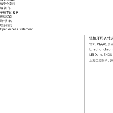
编委会章程
编 辑 部
审稿专家名单
投稿指南
期刊订阅
联系我们
Open Access Statement
慢性牙周炎对
雷邓, 周英斌, 唐
Effect of chron
LEI Deng, ZHOU Y
上海口腔医学 . 2024